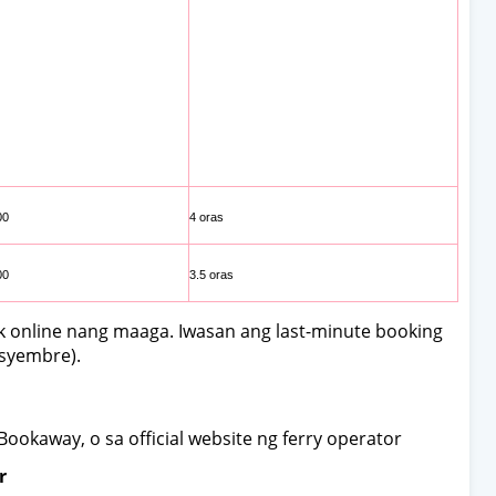
00
4 oras
00
3.5 oras
online nang maaga. Iwasan ang last-minute booking
isyembre).
Bookaway, o sa official website ng ferry operator
r