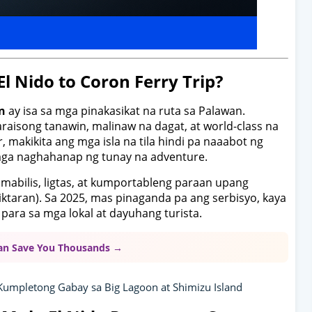
l Nido to Coron Ferry Trip?
n
ay isa sa mga pinakasikat na ruta sa Palawan.
raisong tanawin, malinaw na dagat, at world-class na
, makikita ang mga isla na tila hindi pa naaabot ng
a naghahanap ng tunay na adventure.
mabilis, ligtas, at kumportableng paraan upang
iktaran). Sa 2025, mas pinaganda pa ang serbisyo, kaya
ara sa mga lokal at dayuhang turista.
Can Save You Thousands →
Kumpletong Gabay sa Big Lagoon at Shimizu Island