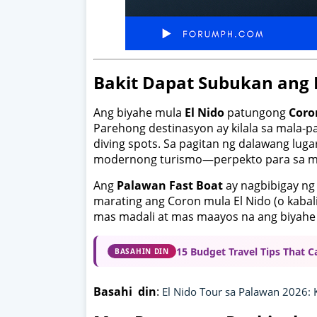
Bakit Dapat Subukan ang E
Ang biyahe mula
El Nido
patungong
Coro
Parehong destinasyon ay kilala sa mala-pa
diving spots. Sa pagitan ng dalawang lugar
modernong turismo—perpekto para sa mg
Ang
Palawan Fast Boat
ay nagbibigay ng 
marating ang Coron mula El Nido (o kabal
mas madali at mas maayos na ang biyahe p
15 Budget Travel Tips That 
BASAHIN DIN
Basahi din
:
El Nido Tour sa Palawan 2026: 