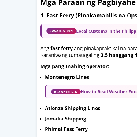
Mga Paraan ng Pagbiyahe 
1. Fast Ferry (Pinakamabilis na Op
Local Customs in the Philipp
BASAHIN DIN
Ang
fast ferry
ang pinakapraktikal na para
Karaniwang tumatagal ng
3.5 hanggang 4
Mga pangunahing operator:
Montenegro Lines
How to Read Weather Fore
BASAHIN DIN
Atienza Shipping Lines
Jomalia Shipping
Phimal Fast Ferry