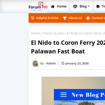
Home
Blog
Tr
Helpful Articles
About Us
Contact 
Home
Travel-Guides
El Nido to Coron Ferry 
El Nido to Coron Ferry 2
Palawan Fast Boat
Admin
January 23, 2026