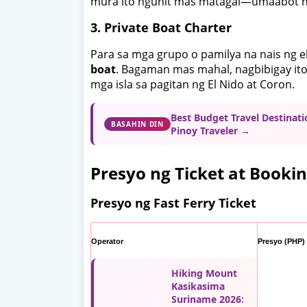
mura ito ngunit mas matagal—umaabot 
3. Private Boat Charter
Para sa mga grupo o pamilya na nais ng 
boat
. Bagaman mas mahal, nagbibigay ito 
mga isla sa pagitan ng El Nido at Coron.
Best Budget Travel Destinati
BASAHIN DIN
Pinoy Traveler →
Presyo ng Ticket at Booki
Presyo ng Fast Ferry Ticket
Operator
Presyo (PHP)
Hiking Mount
Kasikasima
Suriname 2026: