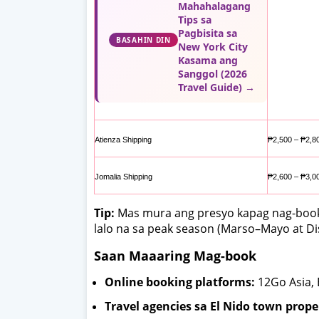
Mahahalagang
Tips sa
Pagbisita sa
BASAHIN DIN
New York City
Kasama ang
Sanggol (2026
Travel Guide) →
Atienza Shipping
₱2,500 – ₱2,8
Jomalia Shipping
₱2,600 – ₱3,0
Tip:
Mas mura ang presyo kapag nag-book 
lalo na sa peak season (Marso–Mayo at D
Saan Maaaring Mag-book
Online booking platforms:
12Go Asia, 
Travel agencies sa El Nido town prope