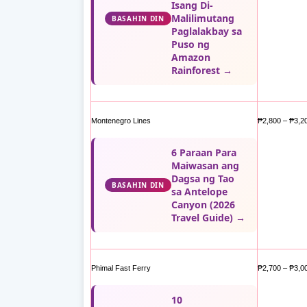
Isang Di-
Malilimutang
BASAHIN DIN
Paglalakbay sa
Puso ng
Amazon
Rainforest →
Montenegro Lines
₱2,800 – ₱3,2
6 Paraan Para
Maiwasan ang
Dagsa ng Tao
BASAHIN DIN
sa Antelope
Canyon (2026
Travel Guide) →
Phimal Fast Ferry
₱2,700 – ₱3,0
10