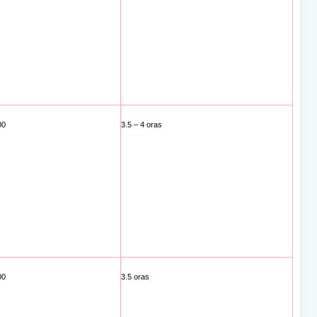
00
3.5 – 4 oras
00
3.5 oras