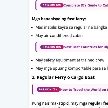
Complete DIY Guide to Cal
BASAHIN DIN
Mga benepisyo ng fast ferry:
Mas mabilis kaysa sa regular na bangka
May air-conditioned cabin
Next Best Countries for D
BASAHIN DIN
May safety equipment at trained crew
May mga upuang komportable para sa lo
2. Regular Ferry o Cargo Boat
How to Travel the World on $
BASAHIN DIN
Kung nais makatipid, may mga
regular fe