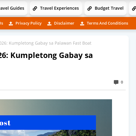
avel Guides
Travel Experiences
Budget Travel
Us
Privacy Policy
Disclaimer
Terms And Conditions
2026: Kumpletong Gabay sa Palawan Fast Boat
026: Kumpletong Gabay sa
0