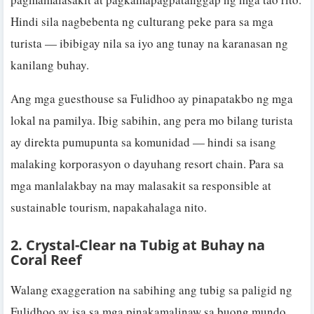
Hindi sila nagbebenta ng culturang peke para sa mga
turista — ibibigay nila sa iyo ang tunay na karanasan ng
kanilang buhay.
Ang mga guesthouse sa Fulidhoo ay pinapatakbo ng mga
lokal na pamilya. Ibig sabihin, ang pera mo bilang turista
ay direkta pumupunta sa komunidad — hindi sa isang
malaking korporasyon o dayuhang resort chain. Para sa
mga manlalakbay na may malasakit sa responsible at
sustainable tourism, napakahalaga nito.
2. Crystal-Clear na Tubig at Buhay na
Coral Reef
Walang exaggeration na sabihing ang tubig sa paligid ng
Fulidhoo ay isa sa mga pinakamalinaw sa buong mundo.