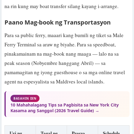
na rin kung may boat transfer silang kayang i-arrange.
Paano Mag-book ng Transportasyon
Para sa public ferry, maaari kang bumili ng tiket sa Male
Ferry Terminal sa araw ng biyahe. Para sa speedboat,
pinakamainam na mag-book nang maaga — lalo na sa
peak season (Nobyembre hanggang Abril) — sa
pamamagitan ng iyong guesthouse o sa mga online travel
agent na espesyalista sa Maldives local islands.
BASAHIN DIN
10 Mahahalagang Tips sa Pagbisita sa New York City
Kasama ang Sanggol (2026 Travel Guide) →
Uri ng
Tagal ng
Presyo
Schedule