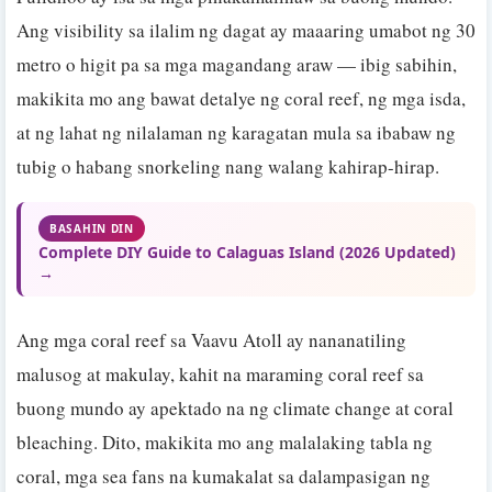
Ang visibility sa ilalim ng dagat ay maaaring umabot ng 30
metro o higit pa sa mga magandang araw — ibig sabihin,
makikita mo ang bawat detalye ng coral reef, ng mga isda,
at ng lahat ng nilalaman ng karagatan mula sa ibabaw ng
tubig o habang snorkeling nang walang kahirap-hirap.
BASAHIN DIN
Complete DIY Guide to Calaguas Island (2026 Updated)
→
Ang mga coral reef sa Vaavu Atoll ay nananatiling
malusog at makulay, kahit na maraming coral reef sa
buong mundo ay apektado na ng climate change at coral
bleaching. Dito, makikita mo ang malalaking tabla ng
coral, mga sea fans na kumakalat sa dalampasigan ng