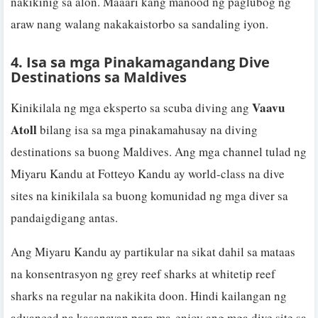
nakikinig sa alon. Maaari kang manood ng paglubog ng
araw nang walang nakakaistorbo sa sandaling iyon.
4. Isa sa mga Pinakamagandang Dive
Destinations sa Maldives
Vaavu
Kinikilala ng mga eksperto sa scuba diving ang
Atoll
bilang isa sa mga pinakamahusay na diving
destinations sa buong Maldives. Ang mga channel tulad ng
Miyaru Kandu at Fotteyo Kandu ay world-class na dive
sites na kinikilala sa buong komunidad ng mga diver sa
pandaigdigang antas.
Ang Miyaru Kandu ay partikular na sikat dahil sa mataas
na konsentrasyon ng grey reef sharks at whitetip reef
sharks na regular na nakikita doon. Hindi kailangan ng
advanced na kasanayan para ma-enjoy ang mga dive site sa