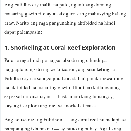
Ang Fulidhoo ay maliit na pulo, ngunit ang dami ng
maaaring gawin rito ay masisiguro kang mabusying balang
araw. Narito ang mga pangunahing aktibidad na hindi
dapat palampasin:
1. Snorkeling at Coral Reef Exploration
Para sa mga hindi pa nagsusuba diving o hindi pa
snorkeling
nagpaplano ng diving certification, ang
sa
Fulidhoo ay isa sa mga pinakamadali at pinaka-rewarding
na aktibidad na maaaring gawin. Hindi mo kailangan ng
espesyal na kasanayan — basta alam kang lumangoy,
kayang i-explore ang reef sa snorkel at mask.
Ang house reef ng Fulidhoo — ang coral reef na malapit sa
pampang ng isla mismo — ay puno ng buhay. Agad kang