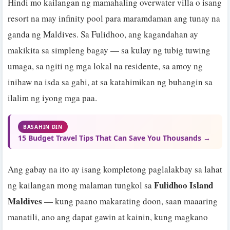
Hindi mo kailangan ng mamahaling overwater villa o isang
resort na may infinity pool para maramdaman ang tunay na
ganda ng Maldives. Sa Fulidhoo, ang kagandahan ay
makikita sa simpleng bagay — sa kulay ng tubig tuwing
umaga, sa ngiti ng mga lokal na residente, sa amoy ng
inihaw na isda sa gabi, at sa katahimikan ng buhangin sa
ilalim ng iyong mga paa.
BASAHIN DIN
15 Budget Travel Tips That Can Save You Thousands →
Ang gabay na ito ay isang kompletong paglalakbay sa lahat
Fulidhoo Island
ng kailangan mong malaman tungkol sa
Maldives
— kung paano makarating doon, saan maaaring
manatili, ano ang dapat gawin at kainin, kung magkano