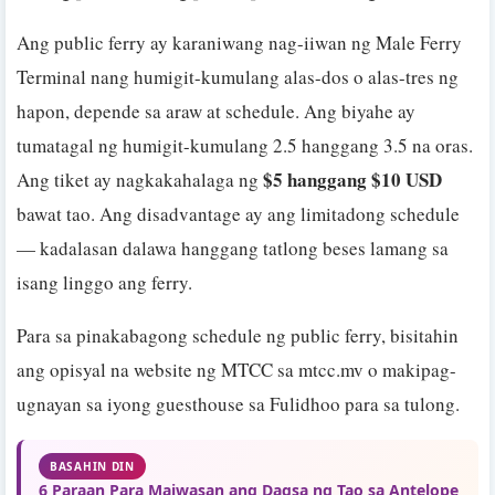
Ang public ferry ay karaniwang nag-iiwan ng Male Ferry
Terminal nang humigit-kumulang alas-dos o alas-tres ng
hapon, depende sa araw at schedule. Ang biyahe ay
tumatagal ng humigit-kumulang 2.5 hanggang 3.5 na oras.
$5 hanggang $10 USD
Ang tiket ay nagkakahalaga ng
bawat tao. Ang disadvantage ay ang limitadong schedule
— kadalasan dalawa hanggang tatlong beses lamang sa
isang linggo ang ferry.
Para sa pinakabagong schedule ng public ferry, bisitahin
ang opisyal na website ng MTCC sa mtcc.mv o makipag-
ugnayan sa iyong guesthouse sa Fulidhoo para sa tulong.
BASAHIN DIN
6 Paraan Para Maiwasan ang Dagsa ng Tao sa Antelope