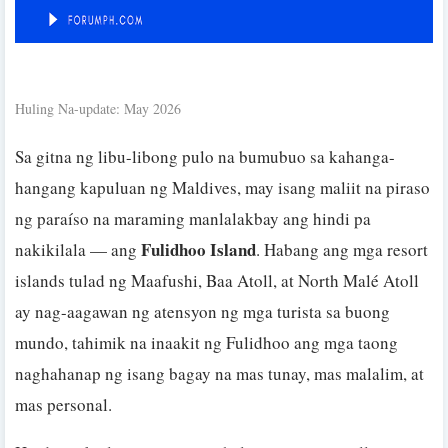
Huling Na-update: May 2026
Sa gitna ng libu-libong pulo na bumubuo sa kahanga-
hangang kapuluan ng Maldives, may isang maliit na piraso
ng paraíso na maraming manlalakbay ang hindi pa
Fulidhoo Island
nakikilala — ang
. Habang ang mga resort
islands tulad ng Maafushi, Baa Atoll, at North Malé Atoll
ay nag-aagawan ng atensyon ng mga turista sa buong
mundo, tahimik na inaakit ng Fulidhoo ang mga taong
naghahanap ng isang bagay na mas tunay, mas malalim, at
mas personal.