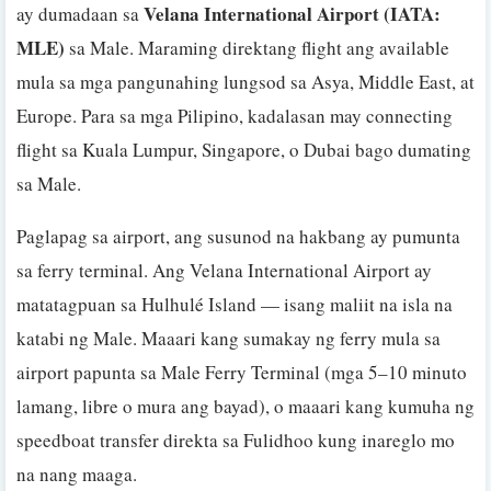
Velana International Airport (IATA:
ay dumadaan sa
MLE)
sa Male. Maraming direktang flight ang available
mula sa mga pangunahing lungsod sa Asya, Middle East, at
Europe. Para sa mga Pilipino, kadalasan may connecting
flight sa Kuala Lumpur, Singapore, o Dubai bago dumating
sa Male.
Paglapag sa airport, ang susunod na hakbang ay pumunta
sa ferry terminal. Ang Velana International Airport ay
matatagpuan sa Hulhulé Island — isang maliit na isla na
katabi ng Male. Maaari kang sumakay ng ferry mula sa
airport papunta sa Male Ferry Terminal (mga 5–10 minuto
lamang, libre o mura ang bayad), o maaari kang kumuha ng
speedboat transfer direkta sa Fulidhoo kung inareglo mo
na nang maaga.