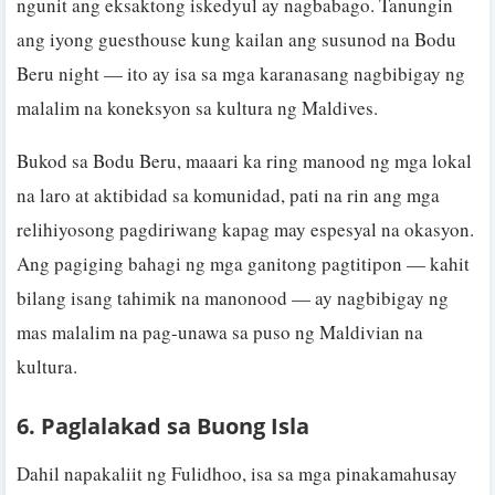
ngunit ang eksaktong iskedyul ay nagbabago. Tanungin
ang iyong guesthouse kung kailan ang susunod na Bodu
Beru night — ito ay isa sa mga karanasang nagbibigay ng
malalim na koneksyon sa kultura ng Maldives.
Bukod sa Bodu Beru, maaari ka ring manood ng mga lokal
na laro at aktibidad sa komunidad, pati na rin ang mga
relihiyosong pagdiriwang kapag may espesyal na okasyon.
Ang pagiging bahagi ng mga ganitong pagtitipon — kahit
bilang isang tahimik na manonood — ay nagbibigay ng
mas malalim na pag-unawa sa puso ng Maldivian na
kultura.
6. Paglalakad sa Buong Isla
Dahil napakaliit ng Fulidhoo, isa sa mga pinakamahusay