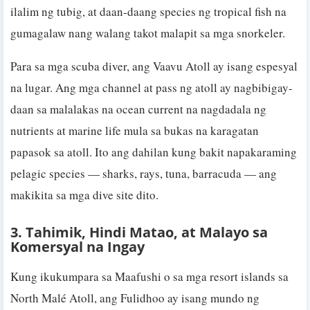
ilalim ng tubig, at daan-daang species ng tropical fish na
gumagalaw nang walang takot malapit sa mga snorkeler.
Para sa mga scuba diver, ang Vaavu Atoll ay isang espesyal
na lugar. Ang mga channel at pass ng atoll ay nagbibigay-
daan sa malalakas na ocean current na nagdadala ng
nutrients at marine life mula sa bukas na karagatan
papasok sa atoll. Ito ang dahilan kung bakit napakaraming
pelagic species — sharks, rays, tuna, barracuda — ang
makikita sa mga dive site dito.
3. Tahimik, Hindi Matao, at Malayo sa
Komersyal na Ingay
Kung ikukumpara sa Maafushi o sa mga resort islands sa
North Malé Atoll, ang Fulidhoo ay isang mundo ng