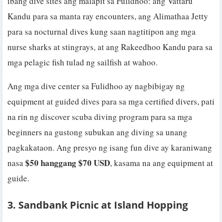
ibang dive sites ang malapit sa Fulidhoo: ang Vattaru
Kandu para sa manta ray encounters, ang Alimathaa Jetty
para sa nocturnal dives kung saan nagtitipon ang mga
nurse sharks at stingrays, at ang Rakeedhoo Kandu para sa
mga pelagic fish tulad ng sailfish at wahoo.
Ang mga dive center sa Fulidhoo ay nagbibigay ng
equipment at guided dives para sa mga certified divers, pati
na rin ng discover scuba diving program para sa mga
beginners na gustong subukan ang diving sa unang
pagkakataon. Ang presyo ng isang fun dive ay karaniwang
$50 hanggang $70 USD
nasa
, kasama na ang equipment at
guide.
3. Sandbank Picnic at Island Hopping