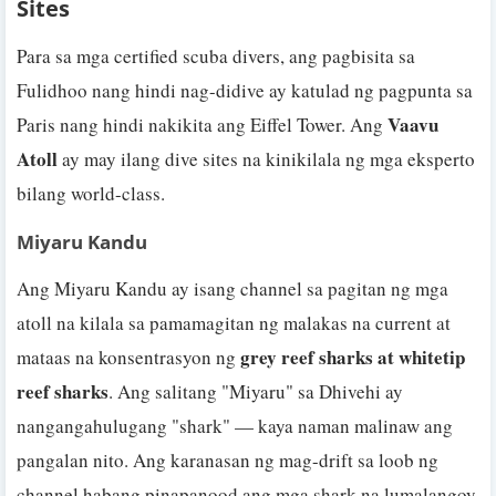
Sites
Para sa mga certified scuba divers, ang pagbisita sa
Fulidhoo nang hindi nag-didive ay katulad ng pagpunta sa
Vaavu
Paris nang hindi nakikita ang Eiffel Tower. Ang
Atoll
ay may ilang dive sites na kinikilala ng mga eksperto
bilang world-class.
Miyaru Kandu
Ang Miyaru Kandu ay isang channel sa pagitan ng mga
atoll na kilala sa pamamagitan ng malakas na current at
grey reef sharks at whitetip
mataas na konsentrasyon ng
reef sharks
. Ang salitang "Miyaru" sa Dhivehi ay
nangangahulugang "shark" — kaya naman malinaw ang
pangalan nito. Ang karanasan ng mag-drift sa loob ng
channel habang pinapanood ang mga shark na lumalangoy