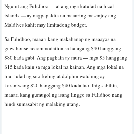
Ngunit ang Fulidhoo — at ang mga katulad na local
islands — ay nagpapakita na maaaring ma-enjoy ang
Maldives kahit may limitadong budget.
Sa Fulidhoo, maaari kang makahanap ng maaayos na
guesthouse accommodation sa halagang $40 hanggang
$80 kada gabi. Ang pagkain ay mura — mga $5 hanggang
$15 kada kain sa mga lokal na kainan. Ang mga lokal na
tour tulad ng snorkeling at dolphin watching ay
karaniwang $20 hanggang $40 kada tao. Ibig sabihin,
maaari kang gumugol ng isang linggo sa Fulidhoo nang
hindi sumasabit ng malaking utang.