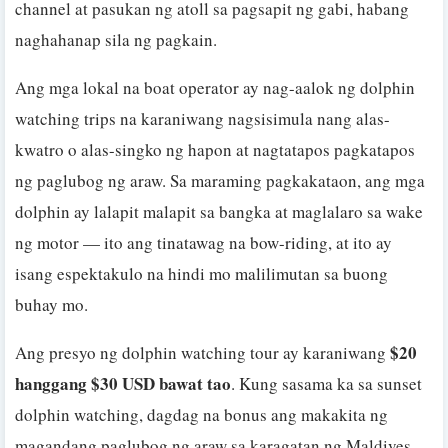
channel at pasukan ng atoll sa pagsapit ng gabi, habang
naghahanap sila ng pagkain.
Ang mga lokal na boat operator ay nag-aalok ng dolphin
watching trips na karaniwang nagsisimula nang alas-
kwatro o alas-singko ng hapon at nagtatapos pagkatapos
ng paglubog ng araw. Sa maraming pagkakataon, ang mga
dolphin ay lalapit malapit sa bangka at maglalaro sa wake
ng motor — ito ang tinatawag na bow-riding, at ito ay
isang espektakulo na hindi mo malilimutan sa buong
buhay mo.
$20
Ang presyo ng dolphin watching tour ay karaniwang
hanggang $30 USD bawat tao
. Kung sasama ka sa sunset
dolphin watching, dagdag na bonus ang makakita ng
magandang paglubog ng araw sa karagatan ng Maldives —