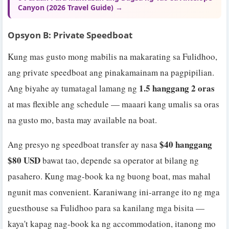
Canyon (2026 Travel Guide) →
Opsyon B: Private Speedboat
Kung mas gusto mong mabilis na makarating sa Fulidhoo,
ang private speedboat ang pinakamainam na pagpipilian.
1.5 hanggang 2 oras
Ang biyahe ay tumatagal lamang ng
at mas flexible ang schedule — maaari kang umalis sa oras
na gusto mo, basta may available na boat.
$40 hanggang
Ang presyo ng speedboat transfer ay nasa
$80 USD
bawat tao, depende sa operator at bilang ng
pasahero. Kung mag-book ka ng buong boat, mas mahal
ngunit mas convenient. Karaniwang ini-arrange ito ng mga
guesthouse sa Fulidhoo para sa kanilang mga bisita —
kaya't kapag nag-book ka ng accommodation, itanong mo