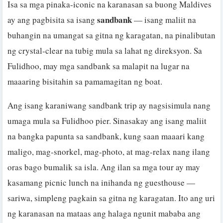
Isa sa mga pinaka-iconic na karanasan sa buong Maldives
sandbank
ay ang pagbisita sa isang
— isang maliit na
buhangin na umangat sa gitna ng karagatan, na pinalibutan
ng crystal-clear na tubig mula sa lahat ng direksyon. Sa
Fulidhoo, may mga sandbank sa malapit na lugar na
maaaring bisitahin sa pamamagitan ng boat.
Ang isang karaniwang sandbank trip ay nagsisimula nang
umaga mula sa Fulidhoo pier. Sinasakay ang isang maliit
na bangka papunta sa sandbank, kung saan maaari kang
maligo, mag-snorkel, mag-photo, at mag-relax nang ilang
oras bago bumalik sa isla. Ang ilan sa mga tour ay may
kasamang picnic lunch na inihanda ng guesthouse —
sariwa, simpleng pagkain sa gitna ng karagatan. Ito ang uri
ng karanasan na mataas ang halaga ngunit mababa ang