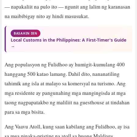
— napakaliit na pulo ito — ngunit ang lalim ng karanasan
na maibibigay nito ay hindi masusukat.
BASAHIN DIN
Local Customs in the Philippines: A First-Timer's Guide
→
Ang populasyon ng Fulidhoo ay humigit-kumulang 400
hanggang 500 katao lamang. Dahil dito, nananatiling
tahimik ang isla at malayo sa komersyal na turismo. Ang
mga residente ay pangunahing mga mangingisda at mga
taong nagpapatakbo ng maliliit na guesthouse at tindahan
para sa mga bisita.
Ang Vaavu Atoll, kung saan kabilang ang Fulidhoo, ay isa
sa mga pinaka-pristine na atoll sa buong Maldives