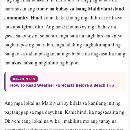
tunay na buhay sa isang Maldivian island
maranasan ang
community
. Hindi ka makakakita ng mga luho at artifisyal
na kapaligiran dito. Ang makikita mo ay mga bahay na
gawa sa kahoy at semento, mga bata na naglalaro sa kalye
pagkatapos ng paaralan, mga lalaking nagkukumpuni ng
bangka sa dalampasigan, at mga babae na nagsasalita nang
malakas habang nagluluto ng hapon.
BASAHIN DIN
How to Read Weather Forecasts Before a Beach Trip →
Ang mga lokal na Maldivian ay kilala sa kanilang init ng
pagtanggap sa mga dayuhan. Kahit hindi ka nagsasalita ng
Dhivehi (ang lokal na wika), makikita mo ang tunay na
pagmamalasakit at pagkamapagpatanggap ng mga tao rito.