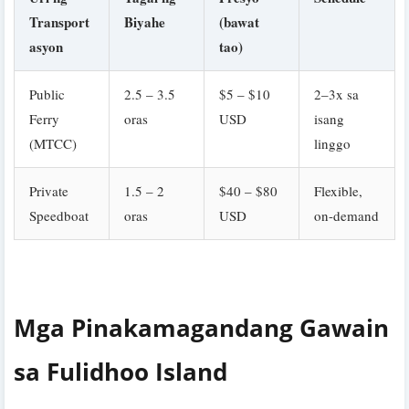
Transport
Biyahe
(bawat
asyon
tao)
Public
2.5 – 3.5
$5 – $10
2–3x sa
Ferry
oras
USD
isang
(MTCC)
linggo
Private
1.5 – 2
$40 – $80
Flexible,
Speedboat
oras
USD
on-demand
Mga Pinakamagandang Gawain
sa Fulidhoo Island