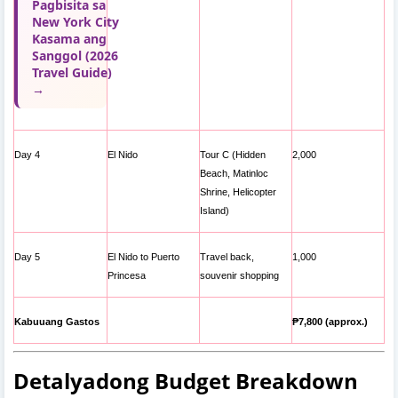
Pagbisita sa
New York City
Kasama ang
Sanggol (2026
Travel Guide)
→
Day 4
El Nido
Tour C (Hidden
2,000
Beach, Matinloc
Shrine, Helicopter
Island)
Day 5
El Nido to Puerto
Travel back,
1,000
Princesa
souvenir shopping
Kabuuang Gastos
₱7,800 (approx.)
Detalyadong Budget Breakdown