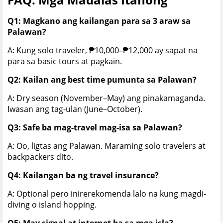
Q1: Magkano ang kailangan para sa 3 araw sa
Palawan?
A: Kung solo traveler, ₱10,000–₱12,000 ay sapat na
para sa basic tours at pagkain.
Q2: Kailan ang best time pumunta sa Palawan?
A: Dry season (November–May) ang pinakamaganda.
Iwasan ang tag-ulan (June–October).
Q3: Safe ba mag-travel mag-isa sa Palawan?
A: Oo, ligtas ang Palawan. Maraming solo travelers at
backpackers dito.
Q4: Kailangan ba ng travel insurance?
A: Optional pero inirerekomenda lalo na kung magdi-
diving o island hopping.
Q5: May signal at internet ba sa mga isla?