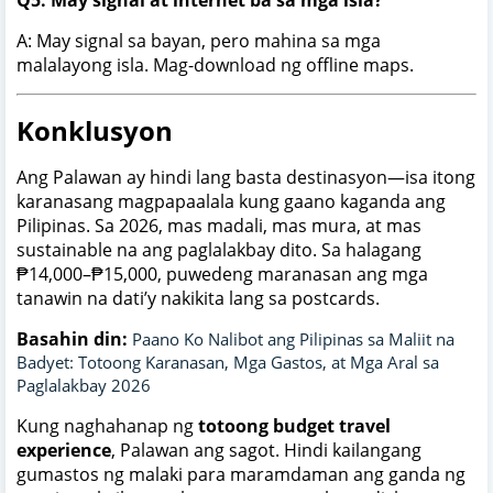
A: May signal sa bayan, pero mahina sa mga
malalayong isla. Mag-download ng offline maps.
Konklusyon
Ang Palawan ay hindi lang basta destinasyon—isa itong
karanasang magpapaalala kung gaano kaganda ang
Pilipinas. Sa 2026, mas madali, mas mura, at mas
sustainable na ang paglalakbay dito. Sa halagang
₱14,000–₱15,000, puwedeng maranasan ang mga
tanawin na dati’y nakikita lang sa postcards.
Basahin din:
Paano Ko Nalibot ang Pilipinas sa Maliit na
Badyet: Totoong Karanasan, Mga Gastos, at Mga Aral sa
Paglalakbay 2026
Kung naghahanap ng
totoong budget travel
experience
, Palawan ang sagot. Hindi kailangang
gumastos ng malaki para maramdaman ang ganda ng