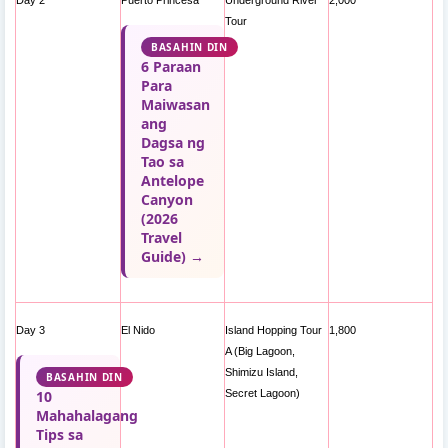
Day 2
Puerto Princesa
Underground River
2,000
Tour
BASAHIN DIN
6 Paraan
Para
Maiwasan
ang
Dagsa ng
Tao sa
Antelope
Canyon
(2026
Travel
Guide) →
Day 3
El Nido
Island Hopping Tour
1,800
A (Big Lagoon,
Shimizu Island,
BASAHIN DIN
10
Secret Lagoon)
Mahahalagang
Tips sa