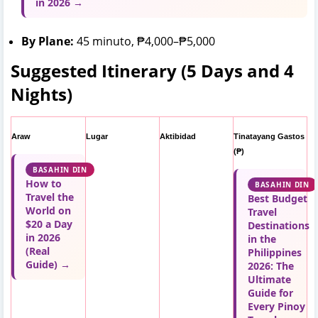
in 2026 →
By Plane:
45 minuto, ₱4,000–₱5,000
Suggested Itinerary (5 Days and 4
Nights)
Araw
Lugar
Aktibidad
Tinatayang Gastos
(₱)
BASAHIN DIN
How to
BASAHIN DIN
Travel the
Best Budget
World on
Travel
$20 a Day
Destinations
in 2026
in the
(Real
Philippines
Guide) →
2026: The
Ultimate
Guide for
Every Pinoy