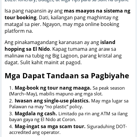
Isa pang napansin ay ang
mas maayos na sistema ng
tour booking
. Dati, kailangan pang maghintay ng
matagal sa pier. Ngayon, may mga online booking
platform na
.
Ang pinakamagandang karanasan ay ang
island
hopping sa El Nido
. Kapag tumama ang araw sa
malinaw na tubig ng Big Lagoon, parang kristal ang
dagat. Sulit kahit mainit at pagod.
Mga Dapat Tandaan sa Pagbiyahe
Mag-book ng tour nang maaga.
Sa peak season
(March–May), mabilis mapuno ang mga slot.
Iwasan ang single-use plastics.
May mga lugar sa
Palawan na may “no plastic” policy.
Magdala ng cash.
Limitado pa rin ang ATM sa ilang
bayan gaya ng El Nido at Coron.
Mag-ingat sa mga scam tour.
Siguraduhing DOT-
accredited ang operator.