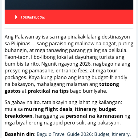
Ang Palawan ay isa sa mga pinakakilalang destinasyon
sa Pilipinas—isang paraiso ng malinaw na dagat, puting
buhangin, at mga tanawing parang galing sa pelikula.
Taon-taon, libo-libong lokal at dayuhang turista ang
bumibisita rito. Ngunit ngayong 2026, nagbago na ang
presyo ng pamasahe, entrance fees, at mga tour
packages. Kaya kung plano ang isang budget-friendly
na bakasyon, mahalagang malaman ang
totoong
gastos
at
praktikal na tips
bago bumiyahe.
Sa gabay na ito, tatalakayin ang lahat ng kailangan:
mula sa
murang flight deals
,
itinerary
,
budget
breakdown
, hanggang sa
personal na karanasan
ng
mga biyaherong nagtipid pero sulit ang bakasyon.
Basahin din
:
Baguio Travel Guide 2026: Budget, Itinerary,