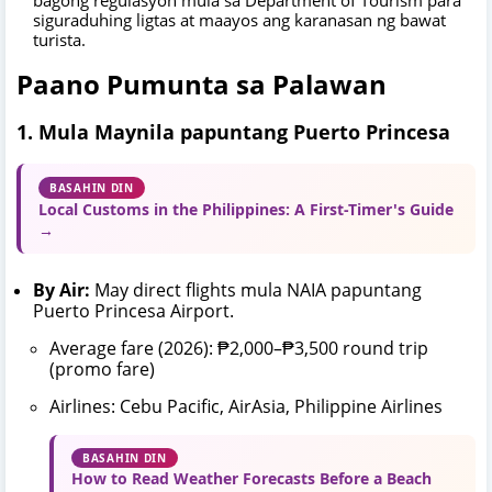
bagong regulasyon mula sa Department of Tourism para
siguraduhing ligtas at maayos ang karanasan ng bawat
turista.
Paano Pumunta sa Palawan
1. Mula Maynila papuntang Puerto Princesa
BASAHIN DIN
Local Customs in the Philippines: A First-Timer's Guide
→
By Air:
May direct flights mula NAIA papuntang
Puerto Princesa Airport.
Average fare (2026): ₱2,000–₱3,500 round trip
(promo fare)
Airlines: Cebu Pacific, AirAsia, Philippine Airlines
BASAHIN DIN
How to Read Weather Forecasts Before a Beach