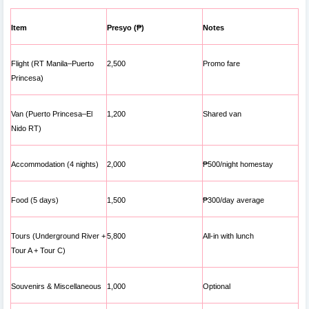
Item
Presyo (₱)
Notes
Flight (RT Manila–Puerto
2,500
Promo fare
Princesa)
Van (Puerto Princesa–El
1,200
Shared van
Nido RT)
Accommodation (4 nights)
2,000
₱500/night homestay
Food (5 days)
1,500
₱300/day average
Tours (Underground River +
5,800
All-in with lunch
Tour A + Tour C)
Souvenirs & Miscellaneous
1,000
Optional