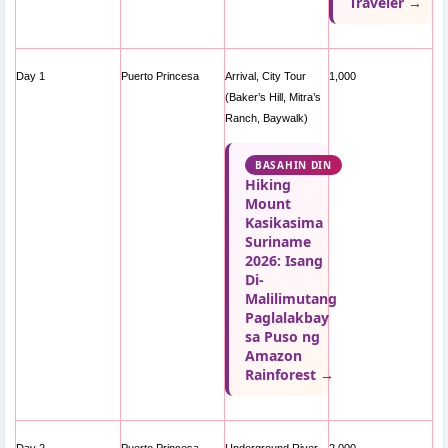
Traveler →
Day 1
Puerto Princesa
Arrival, City Tour
1,000
(Baker’s Hill, Mitra’s
Ranch, Baywalk)
BASAHIN DIN
Hiking
Mount
Kasikasima
Suriname
2026: Isang
Di-
Malilimutang
Paglalakbay
sa Puso ng
Amazon
Rainforest →