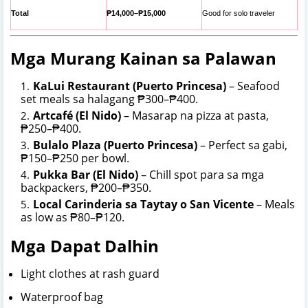
Total
₱14,000–₱15,000
Good for solo traveler
Mga Murang Kainan sa Palawan
KaLui Restaurant (Puerto Princesa)
– Seafood
set meals sa halagang ₱300–₱400.
Artcafé (El Nido)
– Masarap na pizza at pasta,
₱250–₱400.
Bulalo Plaza (Puerto Princesa)
– Perfect sa gabi,
₱150–₱250 per bowl.
Pukka Bar (El Nido)
– Chill spot para sa mga
backpackers, ₱200–₱350.
Local Carinderia sa Taytay o San Vicente
– Meals
as low as ₱80–₱120.
Mga Dapat Dalhin
Light clothes at rash guard
Waterproof bag