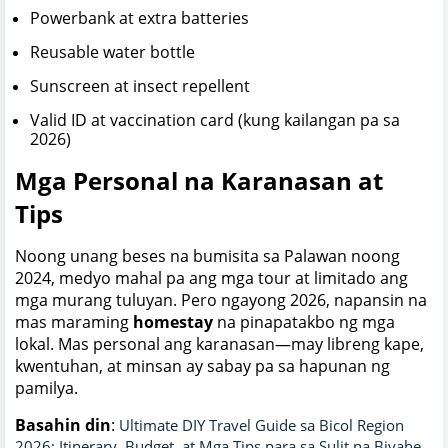
Powerbank at extra batteries
Reusable water bottle
Sunscreen at insect repellent
Valid ID at vaccination card (kung kailangan pa sa
2026)
Mga Personal na Karanasan at
Tips
Noong unang beses na bumisita sa Palawan noong
2024, medyo mahal pa ang mga tour at limitado ang
mga murang tuluyan. Pero ngayong 2026, napansin na
mas maraming
homestay
na pinapatakbo ng mga
lokal. Mas personal ang karanasan—may libreng kape,
kwentuhan, at minsan ay sabay pa sa hapunan ng
pamilya.
Basahin din
:
Ultimate DIY Travel Guide sa Bicol Region
2026: Itinerary, Budget, at Mga Tips para sa Sulit na Biyahe