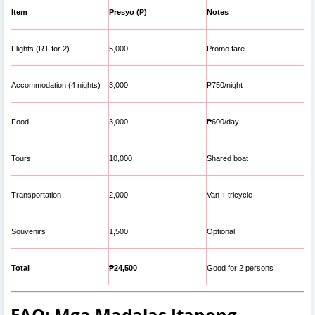
Item
Presyo (₱)
Notes
Flights (RT for 2)
5,000
Promo fare
Accommodation (4 nights)
3,000
₱750/night
Food
3,000
₱600/day
Tours
10,000
Shared boat
Transportation
2,000
Van + tricycle
Souvenirs
1,500
Optional
Total
₱24,500
Good for 2 persons
FAQ: Mga Madalas Itanong