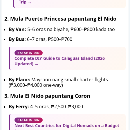
Trip →
2. Mula Puerto Princesa papuntang El Nido
By Van:
5–6 oras na biyahe, ₱600–₱800 kada tao
By Bus:
6–7 oras, ₱500–₱700
BASAHIN DIN
Complete DIY Guide to Calaguas Island (2026
Updated) →
By Plane:
Mayroon nang small charter flights
(₱3,000–₱4,000 one-way)
3. Mula El Nido papuntang Coron
By Ferry:
4–5 oras, ₱2,500–₱3,000
BASAHIN DIN
Next Best Countries for Digital Nomads on a Budget