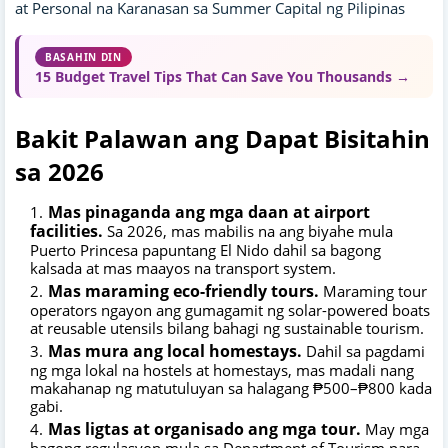
at Personal na Karanasan sa Summer Capital ng Pilipinas
BASAHIN DIN
15 Budget Travel Tips That Can Save You Thousands →
Bakit Palawan ang Dapat Bisitahin
sa 2026
Mas pinaganda ang mga daan at airport
facilities.
Sa 2026, mas mabilis na ang biyahe mula
Puerto Princesa papuntang El Nido dahil sa bagong
kalsada at mas maayos na transport system.
Mas maraming eco-friendly tours.
Maraming tour
operators ngayon ang gumagamit ng solar-powered boats
at reusable utensils bilang bahagi ng sustainable tourism.
Mas mura ang local homestays.
Dahil sa pagdami
ng mga lokal na hostels at homestays, mas madali nang
makahanap ng matutuluyan sa halagang ₱500–₱800 kada
gabi.
Mas ligtas at organisado ang mga tour.
May mga