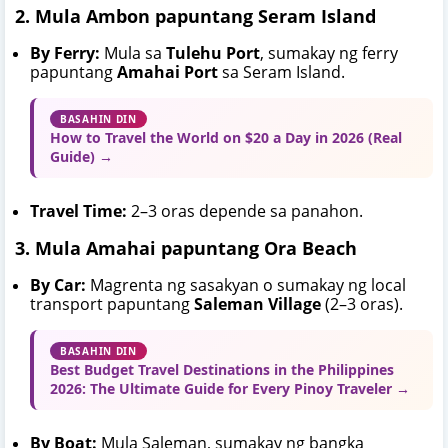
2. Mula Ambon papuntang Seram Island
By Ferry:
Mula sa
Tulehu Port
, sumakay ng ferry
papuntang
Amahai Port
sa Seram Island.
BASAHIN DIN
How to Travel the World on $20 a Day in 2026 (Real
Guide) →
Travel Time:
2–3 oras depende sa panahon.
3. Mula Amahai papuntang Ora Beach
By Car:
Magrenta ng sasakyan o sumakay ng local
transport papuntang
Saleman Village
(2–3 oras).
BASAHIN DIN
Best Budget Travel Destinations in the Philippines
2026: The Ultimate Guide for Every Pinoy Traveler →
By Boat:
Mula Saleman, sumakay ng bangka