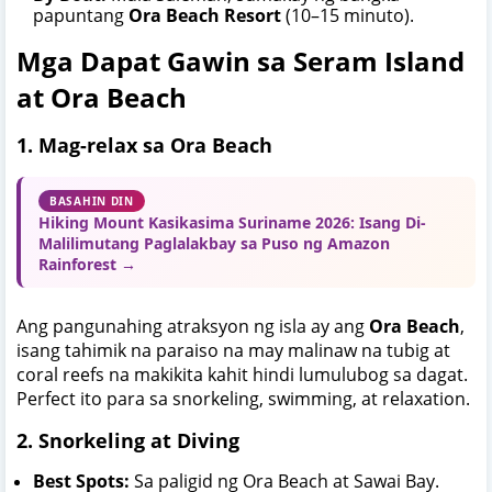
papuntang
Ora Beach Resort
(10–15 minuto).
Mga Dapat Gawin sa Seram Island
at Ora Beach
1. Mag-relax sa Ora Beach
BASAHIN DIN
Hiking Mount Kasikasima Suriname 2026: Isang Di-
Malilimutang Paglalakbay sa Puso ng Amazon
Rainforest →
Ang pangunahing atraksyon ng isla ay ang
Ora Beach
,
isang tahimik na paraiso na may malinaw na tubig at
coral reefs na makikita kahit hindi lumulubog sa dagat.
Perfect ito para sa snorkeling, swimming, at relaxation.
2. Snorkeling at Diving
Best Spots:
Sa paligid ng Ora Beach at Sawai Bay.