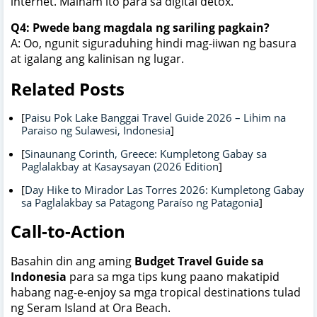
internet. Mainam ito para sa digital detox.
Q4: Pwede bang magdala ng sariling pagkain?
A: Oo, ngunit siguraduhing hindi mag-iiwan ng basura
at igalang ang kalinisan ng lugar.
Related Posts
[
Paisu Pok Lake Banggai Travel Guide 2026 – Lihim na
Paraiso ng Sulawesi, Indonesia
]
[
Sinaunang Corinth, Greece: Kumpletong Gabay sa
Paglalakbay at Kasaysayan (2026 Edition
]
[
Day Hike to Mirador Las Torres 2026: Kumpletong Gabay
sa Paglalakbay sa Patagong Paraíso ng Patagonia
]
Call-to-Action
Basahin din ang aming
Budget Travel Guide sa
Indonesia
para sa mga tips kung paano makatipid
habang nag-e-enjoy sa mga tropical destinations tulad
ng Seram Island at Ora Beach.