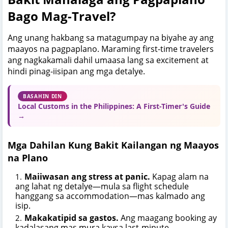
Bago Mag-Travel?
Ang unang hakbang sa matagumpay na biyahe ay ang
maayos na pagpaplano. Maraming first-time travelers
ang nagkakamali dahil umaasa lang sa excitement at
hindi pinag-iisipan ang mga detalye.
BASAHIN DIN
Local Customs in the Philippines: A First-Timer's Guide
→
Mga Dahilan Kung Bakit Kailangan ng Maayos
na Plano
Maiiwasan ang stress at panic.
Kapag alam na
ang lahat ng detalye—mula sa flight schedule
hanggang sa accommodation—mas kalmado ang
isip.
Makakatipid sa gastos.
Ang maagang booking ay
kadalasang mas mura kaysa last-minute