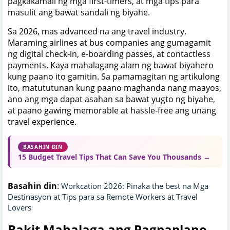
pagkakamali ng mga first-timers, at mga tips para
masulit ang bawat sandali ng biyahe.
Sa 2026, mas advanced na ang travel industry.
Maraming airlines at bus companies ang gumagamit
ng digital check-in, e-boarding passes, at contactless
payments. Kaya mahalagang alam ng bawat biyahero
kung paano ito gamitin. Sa pamamagitan ng artikulong
ito, matututunan kung paano maghanda nang maayos,
ano ang mga dapat asahan sa bawat yugto ng biyahe,
at paano gawing memorable at hassle-free ang unang
travel experience.
BASAHIN DIN
15 Budget Travel Tips That Can Save You Thousands →
Basahin din
:
Workcation 2026: Pinaka the best na Mga
Destinasyon at Tips para sa Remote Workers at Travel
Lovers
Bakit Mahalaga ang Pagpaplano