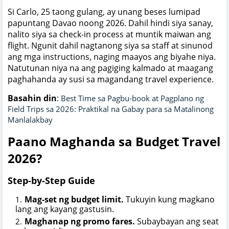
Si Carlo, 25 taong gulang, ay unang beses lumipad
papuntang Davao noong 2026. Dahil hindi siya sanay,
nalito siya sa check-in process at muntik maiwan ang
flight. Ngunit dahil nagtanong siya sa staff at sinunod
ang mga instructions, naging maayos ang biyahe niya.
Natutunan niya na ang pagiging kalmado at maagang
paghahanda ay susi sa magandang travel experience.
Basahin din
:
Best Time sa Pagbu-book at Pagplano ng
Field Trips sa 2026: Praktikal na Gabay para sa Matalinong
Manlalakbay
Paano Maghanda sa Budget Travel
2026?
Step-by-Step Guide
Mag-set ng budget limit.
Tukuyin kung magkano
lang ang kayang gastusin.
Maghanap ng promo fares.
Subaybayan ang seat