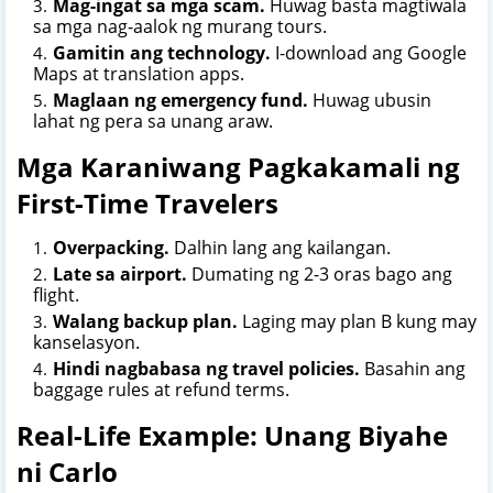
Mag-ingat sa mga scam.
Huwag basta magtiwala
sa mga nag-aalok ng murang tours.
Gamitin ang technology.
I-download ang Google
Maps at translation apps.
Maglaan ng emergency fund.
Huwag ubusin
lahat ng pera sa unang araw.
Mga Karaniwang Pagkakamali ng
First-Time Travelers
Overpacking.
Dalhin lang ang kailangan.
Late sa airport.
Dumating ng 2-3 oras bago ang
flight.
Walang backup plan.
Laging may plan B kung may
kanselasyon.
Hindi nagbabasa ng travel policies.
Basahin ang
baggage rules at refund terms.
Real-Life Example: Unang Biyahe
ni Carlo