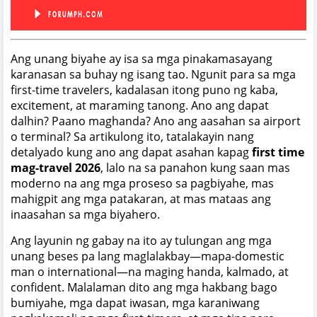
Ang unang biyahe ay isa sa mga pinakamasayang
karanasan sa buhay ng isang tao. Ngunit para sa mga
first-time travelers, kadalasan itong puno ng kaba,
excitement, at maraming tanong. Ano ang dapat
dalhin? Paano maghanda? Ano ang aasahan sa airport
o terminal? Sa artikulong ito, tatalakayin nang
detalyado kung ano ang dapat asahan kapag
first time
mag-travel 2026
, lalo na sa panahon kung saan mas
moderno na ang mga proseso sa pagbiyahe, mas
mahigpit ang mga patakaran, at mas mataas ang
inaasahan sa mga biyahero.
Ang layunin ng gabay na ito ay tulungan ang mga
unang beses pa lang maglalakbay—mapa-domestic
man o international—na maging handa, kalmado, at
confident. Malalaman dito ang mga hakbang bago
bumiyahe, mga dapat iwasan, mga karaniwang