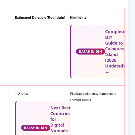
Estimated Duration (Roundtrip)
Highlights
Complete
DIY
Guide to
Calaguas
BASAHIN DIN
Island
(2026
Updated)
→
1-2 araw
Pinakapopular, may campsite at
comfort rooms
Next Best
Countries
for
Digital
BASAHIN DIN
Nomads