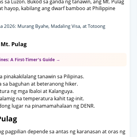
s sa Luzon. Bukod sa ganda ng tanawin, ang Mt. Pulag
at hayop, kabilang ang dwarf bamboo at Philippine
 sa 2026: Murang Byahe, Madaling Visa, at Totoong
 Mt. Pulag
ines: A First-Timer's Guide →
a pinakakilalang tanawin sa Pilipinas.
 sa baguhan at beteranong hiker.
tura ng mga Ibaloi at Kalanguya.
lamig na temperatura kahit tag-init.
dong lugar na pinamamahalaan ng DENR.
Pulag
g pagpilian depende sa antas ng karanasan at oras ng