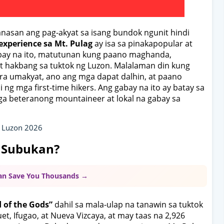
asan ang pag-akyat sa isang bundok ngunit hindi
experience sa Mt. Pulag
ay isa sa pinakapopular at
abay na ito, matutunan kung paano maghanda,
t hakbang sa tuktok ng Luzon. Malalaman din kung
a umakyat, ano ang mga dapat dalhin, at paano
g mga first-time hikers. Ang gabay na ito ay batay sa
ga beteranong mountaineer at lokal na gabay sa
a Luzon 2026
t Subukan?
Can Save You Thousands →
 of the Gods”
dahil sa mala-ulap na tanawin sa tuktok
et, Ifugao, at Nueva Vizcaya, at may taas na 2,926