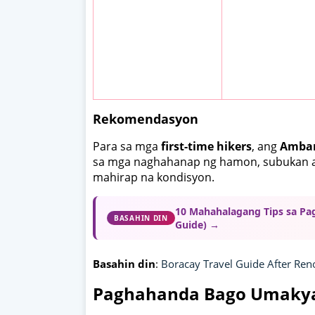
Rekomendasyon
Para sa mga
first-time hikers
, ang
Amban
sa mga naghahanap ng hamon, subukan
mahirap na kondisyon.
10 Mahahalagang Tips sa Pag
BASAHIN DIN
Guide) →
Basahin din
:
Boracay Travel Guide After Ren
Paghahanda Bago Umaky