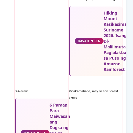
Hiking
Mount
Kasikasima
Suriname
2026: Isang
Di-
BASAHIN DIN
Malilimutang
Paglalakbay
sa Puso ng
Amazon
Rainforest →
3-4 araw
Pinakamahaba, may scenic forest
views
6 Paraan
Para
Maiwasan
ang
Dagsa ng