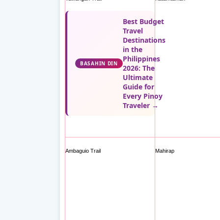
Best Budget
Travel
Destinations
in the
Philippines
BASAHIN DIN
2026: The
Ultimate
Guide for
Every Pinoy
Traveler →
Ambaguio Trail
Mahirap