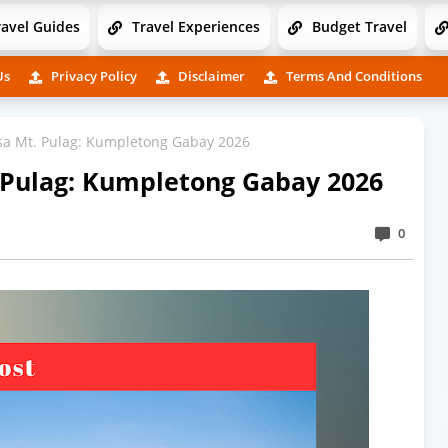
avel Guides
Travel Experiences
Budget Travel
Us
Privacy Policy
Disclaimer
Terms And Conditions
 sa Mt. Pulag: Kumpletong Gabay 2026
. Pulag: Kumpletong Gabay 2026
0