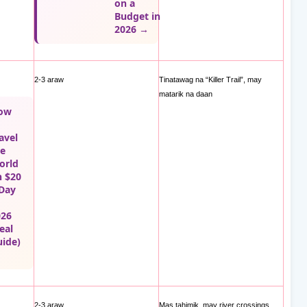
on a
Budget in
2026 →
2-3 araw
Tinatawag na “Killer Trail”, may
matarik na daan
ow
avel
he
orld
n $20
Day
026
eal
ide)
2-3 araw
Mas tahimik, may river crossings