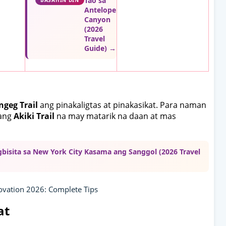
Tao sa
BASAHIN DIN
Antelope
Canyon
(2026
Travel
Guide) →
geg Trail
ang pinakaligtas at pinakasikat. Para naman
 ang
Akiki Trail
na may matarik na daan at mas
bisita sa New York City Kasama ang Sanggol (2026 Travel
ovation 2026: Complete Tips
at