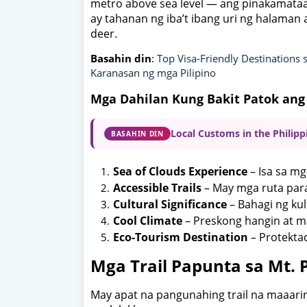
metro above sea level — ang pinakamataa
ay tahanan ng iba’t ibang uri ng halaman 
deer.
Basahin din
:
Top Visa‑Friendly Destinations
Karanasan ng mga Pilipino
Mga Dahilan Kung Bakit Patok ang
Local Customs in the Philipp
BASAHIN DIN
Sea of Clouds Experience
– Isa sa mg
Accessible Trails
– May mga ruta para
Cultural Significance
– Bahagi ng kul
Cool Climate
– Preskong hangin at ma
Eco-Tourism Destination
– Protekta
Mga Trail Papunta sa Mt. 
May apat na pangunahing trail na maaarin