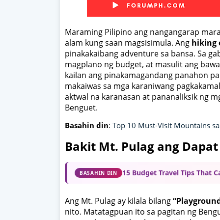
Maraming Pilipino ang nangangarap maran
alam kung saan magsisimula. Ang
hiking 
pinakakaibang adventure sa bansa. Sa g
magplano ng budget, at masulit ang bawa
kailan ang pinakamagandang panahon par
makaiwas sa mga karaniwang pagkakamali n
aktwal na karanasan at pananaliksik ng m
Benguet.
Basahin din
:
Top 10 Must-Visit Mountains s
Bakit Mt. Pulag ang Dapa
15 Budget Travel Tips That 
BASAHIN DIN
Ang Mt. Pulag ay kilala bilang
“Playground
nito. Matatagpuan ito sa pagitan ng Bengu