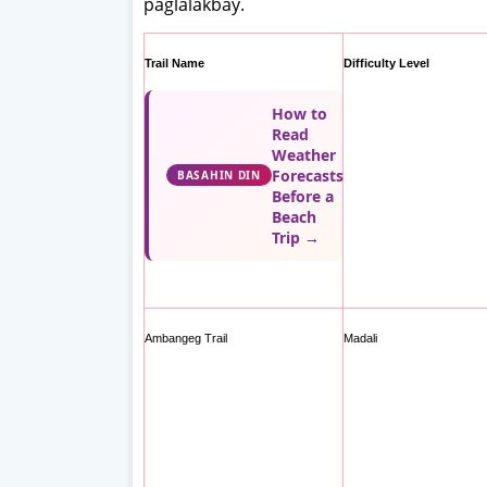
paglalakbay.
Trail Name
Difficulty Level
How to
Read
Weather
Forecasts
BASAHIN DIN
Before a
Beach
Trip →
Ambangeg Trail
Madali