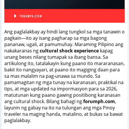
Ang paglalakbay ay hindi lang tungkol sa mga tanawin o
pagkain—ito ay isang pagharap sa mga bagong
pananaw, ugali, at pamumuhay. Maraming Pilipino ang
nakakaranas ng
cultural shock experience
kapag
unang beses nilang tumapak sa ibang bansa. Sa
artikulong ito, tatalakayin kung paano ito mararanasan,
bakit ito nangyayari, at paano ito magiging daan para
sa mas malalim na pag-unawa sa mundo. Sa
pamamagitan ng mga tunay na karanasan, praktikal na
tips, at mga updated na impormasyon para sa 2026,
matutunan kung paano gawing positibong karanasan
ang cultural shock. Bilang bahagi ng
forumph.com
,
layunin ng gabay na ito na tulungan ang mga Pinoy
traveler na maging handa, matalino, at bukas sa bawat
paglalakbay.