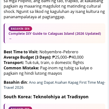
sa mga Pilipino, ang dami ng tao, trapiko, at kakaibang
pagkain ay maaaring magdulot ng matinding cultural
shock. Ngunit sa likod ng kaguluhan ay isang kultura ng
pananampalataya at pagtanggap.
BASAHIN DIN
Complete DIY Guide to Calaguas Island (2026 Updated)
→
Best Time to Visit:
Nobyembre–Pebrero
Average Budget (3 Days):
₱25,000–₱40,000
Transport:
Tuk-tuk, train, o domestic flights
Common Mistake:
Pag-inom ng tubig sa kalye o
pagkain ng hindi lutong maayos
Basahin din
:
Ano ang Dapat Asahan Kapag First Time Mag-
Travel 2026
South Korea: Teknolohiya at Tradisyon
BASAHIN DIN