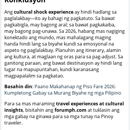
Ang
cultural shock experience
ay hindi hadlang sa
paglalakbay—ito ay bahagi ng pagkatuto. Sa bawat
pagkabigla, may bagong aral; sa bawat pagkakaiba,
may bagong pag-unawa. Sa 2026, habang mas nagiging
konektado ang mundo, mas mahalagang maging
handa hindi lang sa biyahe kundi sa emosyonal na
aspeto ng paglalakbay. Planuhin ang itinerary, alamin
ang kultura, at maglaan ng oras para sa pag-adjust. Sa
ganitong paraan, ang bawat destinasyon ay hindi lang
lugar na mapupuntahan, kundi karanasang
magpapalalim sa pagkatao.
Basahin din
:
Paano Makahanap ng Piso Fare 2026:
Kumpletong Gabay sa Murang Biyahe ng mga Pilipino
Para sa mas maraming
travel experiences at cultural
insights
, bisitahin ang
forumph.com
at tuklasin ang
mga gabay na ginawa para sa mga tunay na Pinoy
traveler.