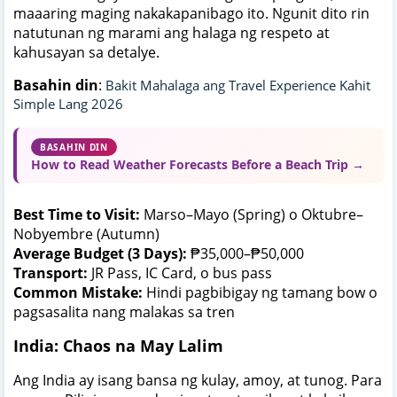
maaaring maging nakakapanibago ito. Ngunit dito rin
natutunan ng marami ang halaga ng respeto at
kahusayan sa detalye.
Basahin din
:
Bakit Mahalaga ang Travel Experience Kahit
Simple Lang 2026
BASAHIN DIN
How to Read Weather Forecasts Before a Beach Trip →
Best Time to Visit:
Marso–Mayo (Spring) o Oktubre–
Nobyembre (Autumn)
Average Budget (3 Days):
₱35,000–₱50,000
Transport:
JR Pass, IC Card, o bus pass
Common Mistake:
Hindi pagbibigay ng tamang bow o
pagsasalita nang malakas sa tren
India: Chaos na May Lalim
Ang India ay isang bansa ng kulay, amoy, at tunog. Para