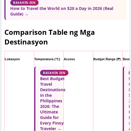
BASAHIN DIN
How to Travel the World on $20 a Day in 2026 (Real
Guide) →
Comparison Table ng Mga
Destinasyon
Lokasyon
Temperatura (°C)
Access
Budget Range (₱)
Best
BASAHIN DIN
Best Budget
H
Travel
Destinations
K
in the
Philippines
2
2026: The
D
Ultimate
M
Guide for
P
Every Pinoy
s
Traveler →