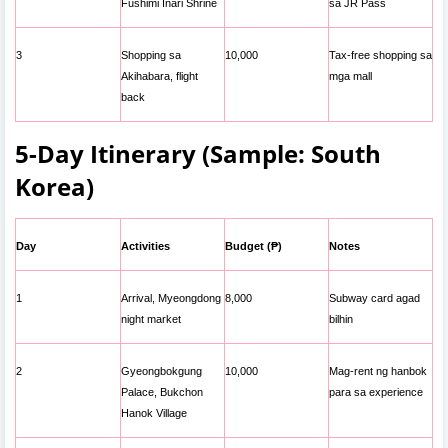
Fushimi Inari Shrine
sa JR Pass
3
Shopping sa
10,000
Tax-free shopping sa
Akihabara, flight
mga mall
back
5-Day Itinerary (Sample: South
Korea)
Day
Activities
Budget (₱)
Notes
1
Arrival, Myeongdong
8,000
Subway card agad
night market
bilhin
2
Gyeongbokgung
10,000
Mag-rent ng hanbok
Palace, Bukchon
para sa experience
Hanok Village