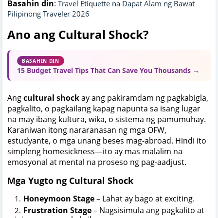
Basahin din
:
Travel Etiquette na Dapat Alam ng Bawat
Pilipinong Traveler 2026
Ano ang Cultural Shock?
BASAHIN DIN
15 Budget Travel Tips That Can Save You Thousands →
Ang
cultural shock
ay ang pakiramdam ng pagkabigla,
pagkalito, o pagkailang kapag napunta sa isang lugar
na may ibang kultura, wika, o sistema ng pamumuhay.
Karaniwan itong nararanasan ng mga OFW,
estudyante, o mga unang beses mag-abroad. Hindi ito
simpleng homesickness—ito ay mas malalim na
emosyonal at mental na proseso ng pag-aadjust.
Mga Yugto ng Cultural Shock
Honeymoon Stage
– Lahat ay bago at exciting.
Frustration Stage
– Nagsisimula ang pagkalito at