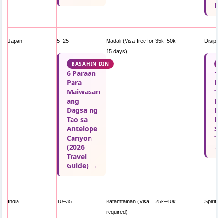
R
Japan
5–25
Madali (Visa-free for
35k–50k
Disipl
15 days)
BASAHIN DIN
6 Paraan
1
Para
Maiwasan
T
ang
P
Dagsa ng
N
Tao sa
Antelope
S
Canyon
T
(2026
Travel
Guide) →
India
10–35
Katamtaman (Visa
25k–40k
Spirit
required)