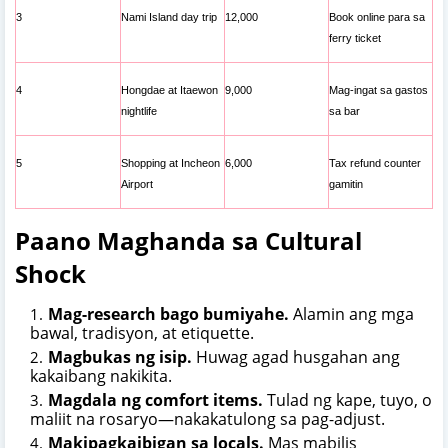
3
Nami Island day trip
12,000
Book online para sa
ferry ticket
4
Hongdae at Itaewon
9,000
Mag-ingat sa gastos
nightlife
sa bar
5
Shopping at Incheon
6,000
Tax refund counter
Airport
gamitin
Paano Maghanda sa Cultural
Shock
Mag-research bago bumiyahe.
Alamin ang mga
bawal, tradisyon, at etiquette.
Magbukas ng isip.
Huwag agad husgahan ang
kakaibang nakikita.
Magdala ng comfort items.
Tulad ng kape, tuyo, o
maliit na rosaryo—nakakatulong sa pag-adjust.
Makipagkaibigan sa locals.
Mas mabilis