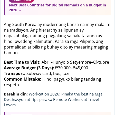
Next Best Countries for Digital Nomads on a Budget in
2026 →
Ang South Korea ay modernong bansa na may malalim
na tradisyon. Ang hierarchy sa lipunan ay
napakahalaga, at ang paggalang sa nakatatanda ay
hindi pwedeng kalimutan. Para sa mga Pilipino, ang
pormalidad at bilis ng buhay dito ay maaaring maging
hamon.
Best Time to Visit:
Abril–Hunyo o Setyembre–Oktubre
Average Budget (3 Days):
₱30,000–₱45,000
Transport:
Subway card, bus, taxi
Common Mistake:
Hindi pagyuko bilang tanda ng
respeto
Basahin din
:
Workcation 2026: Pinaka the best na Mga
Destinasyon at Tips para sa Remote Workers at Travel
Lovers