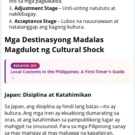
inis sa mga pagkakaiba.
Adjustment Stage
– Unti-unting natututo at
nakikibagay.
Acceptance Stage
– Lubos na nauunawaan at
natatanggap ang bagong kultura.
Mga Destinasyong Madalas
Magdulot ng Cultural Shock
BASAHIN DIN
Local Customs in the Philippines: A First-Timer's Guide
→
Japan: Disiplina at Katahimikan
Sa Japan, ang disiplina ay hindi lang batas—ito ay
kultura. Ang mga tren ay eksaktong dumarating sa
oras, at ang katahimikan sa pampublikong lugar ay
mahigpit na sinusunod. Para sa mga Pilipinong sanay
sa mas maingay at mas maluwag na kapaligiran,