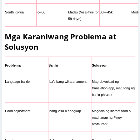
South Korea
-5–30
Madali (Visa-free for
30k–45k
Moder
59 days)
Mga Karaniwang Problema at
Solusyon
Problema
Sanhi
Solusyon
Language barrier
Iba’t ibang wika at accent
Mag-download ng
translation app, matutong ng
basic phrases
Food adjustment
Ibang lasa o sangkap
Magdala ng instant food o
maghanap ng Pinoy
restaurant