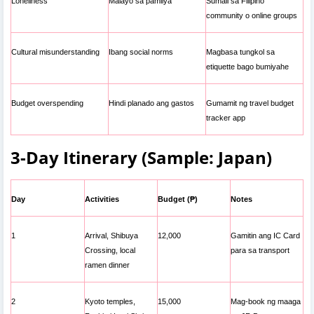
Loneliness
Malayo sa pamilya
Sumali sa Filipino
community o online groups
Cultural misunderstanding
Ibang social norms
Magbasa tungkol sa
etiquette bago bumiyahe
Budget overspending
Hindi planado ang gastos
Gumamit ng travel budget
tracker app
3-Day Itinerary (Sample: Japan)
Day
Activities
Budget (₱)
Notes
1
Arrival, Shibuya
12,000
Gamitin ang IC Card
Crossing, local
para sa transport
ramen dinner
2
Kyoto temples,
15,000
Mag-book ng maaga