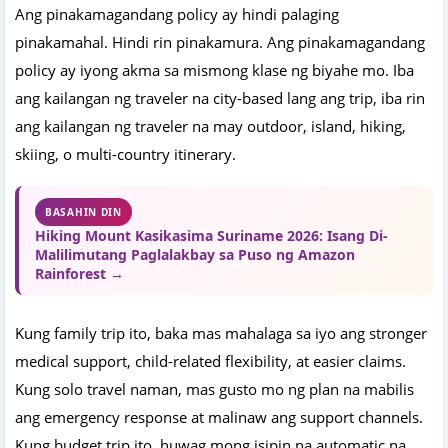
Ang pinakamagandang policy ay hindi palaging
pinakamahal. Hindi rin pinakamura. Ang pinakamagandang
policy ay iyong akma sa mismong klase ng biyahe mo. Iba
ang kailangan ng traveler na city-based lang ang trip, iba rin
ang kailangan ng traveler na may outdoor, island, hiking,
skiing, o multi-country itinerary.
BASAHIN DIN
Hiking Mount Kasikasima Suriname 2026: Isang Di-
Malilimutang Paglalakbay sa Puso ng Amazon
Rainforest →
Kung family trip ito, baka mas mahalaga sa iyo ang stronger
medical support, child-related flexibility, at easier claims.
Kung solo travel naman, mas gusto mo ng plan na mabilis
ang emergency response at malinaw ang support channels.
Kung budget trip ito, huwag mong isipin na automatic na