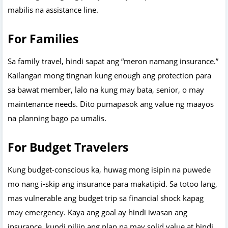
mabilis na assistance line.
For Families
Sa family travel, hindi sapat ang “meron namang insurance.”
Kailangan mong tingnan kung enough ang protection para
sa bawat member, lalo na kung may bata, senior, o may
maintenance needs. Dito pumapasok ang value ng maayos
na planning bago pa umalis.
For Budget Travelers
Kung budget-conscious ka, huwag mong isipin na puwede
mo nang i-skip ang insurance para makatipid. Sa totoo lang,
mas vulnerable ang budget trip sa financial shock kapag
may emergency. Kaya ang goal ay hindi iwasan ang
insurance, kundi piliin ang plan na may solid value at hindi