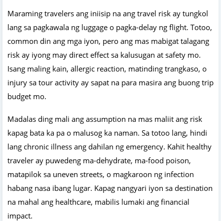
Maraming travelers ang iniisip na ang travel risk ay tungkol
lang sa pagkawala ng luggage o pagka-delay ng flight. Totoo,
common din ang mga iyon, pero ang mas mabigat talagang
risk ay iyong may direct effect sa kalusugan at safety mo.
Isang maling kain, allergic reaction, matinding trangkaso, o
injury sa tour activity ay sapat na para masira ang buong trip
budget mo.
Madalas ding mali ang assumption na mas maliit ang risk
kapag bata ka pa o malusog ka naman. Sa totoo lang, hindi
lang chronic illness ang dahilan ng emergency. Kahit healthy
traveler ay puwedeng ma-dehydrate, ma-food poison,
matapilok sa uneven streets, o magkaroon ng infection
habang nasa ibang lugar. Kapag nangyari iyon sa destination
na mahal ang healthcare, mabilis lumaki ang financial
impact.