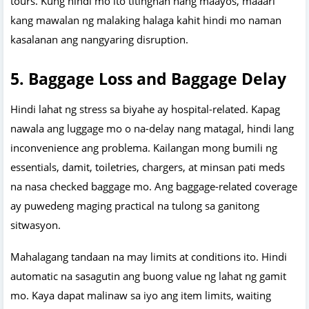
tours. Kung hindi mo ito titingnan nang maayos, maaari
kang mawalan ng malaking halaga kahit hindi mo naman
kasalanan ang nangyaring disruption.
5. Baggage Loss and Baggage Delay
Hindi lahat ng stress sa biyahe ay hospital-related. Kapag
nawala ang luggage mo o na-delay nang matagal, hindi lang
inconvenience ang problema. Kailangan mong bumili ng
essentials, damit, toiletries, chargers, at minsan pati meds
na nasa checked baggage mo. Ang baggage-related coverage
ay puwedeng maging practical na tulong sa ganitong
sitwasyon.
Mahalagang tandaan na may limits at conditions ito. Hindi
automatic na sasagutin ang buong value ng lahat ng gamit
mo. Kaya dapat malinaw sa iyo ang item limits, waiting