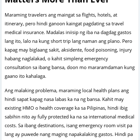
Maraming travelers ang maingat sa flights, hotels, at
itinerary, pero hindi ganoon kaingat pagdating sa travel
medical insurance. Madalas iniisip ng iba na dagdag gastos
lang ito, lalo na kung short trip lang naman ang plano. Pero
kapag may biglaang sakit, aksidente, food poisoning, injury
habang naglalakad, o kahit simpleng emergency
consultation sa ibang bansa, doon mo mararamdaman kung
gaano ito kahalaga.
Ang malaking problema, maraming local health plans ang
hindi sapat kapag nasa labas ka na ng bansa. Kahit may
existing HMO o health coverage ka sa Pilipinas, hindi ibig
sabihin nito ay fully protected ka na sa international medical
costs. Sa ibang destinations, isang emergency room visit pa
lang ay puwede nang maging napakalaking gastos. Hindi pa